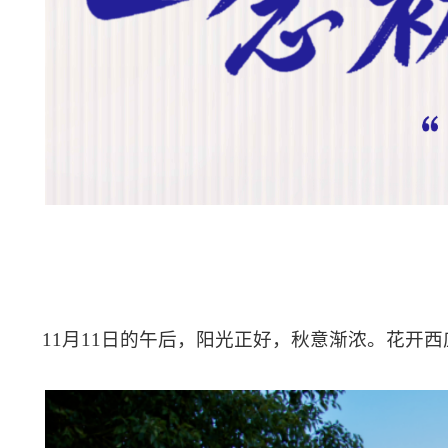
11
月
11
日的午后
，
阳光正好，
秋意渐浓
。花开西