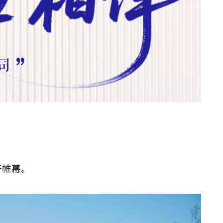
开
帷幕
。