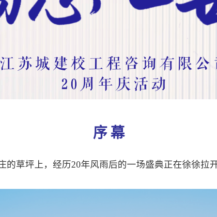
序 幕
庄的草坪上，
经历
20
年风雨后的一场盛典正在徐徐拉