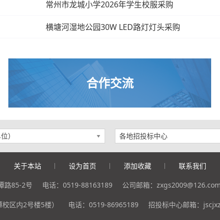
常州市龙城小学2026年学生校服采购
横塘河湿地公园30W LED路灯灯头采购
合作交流
单位）
各地招投标中心
关于本站
设为首页
添加收藏
联系我们
路85-2号
电话：0519-88163189
公司邮箱：zxgs2009@126.co
校区内2号楼5楼）
电话：0519-86965189
招投标中心邮箱：jscjxzb