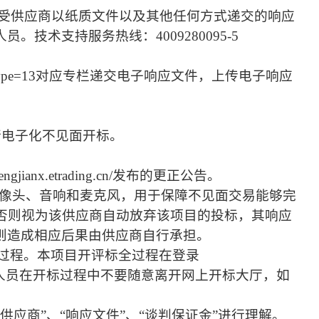
接受供应商以纸质文件以及其他任何方式递交的响应
术支持服务热线：4009280095-5
login?danweitype=13对应专栏递交电子响应文件，上传电子响应
/login进行电子化不见面开标。
x.etrading.cn/发布的更正公告。
摄像头、音响和麦克风，用于保障不见面交易能够完
否则视为该供应商自动放弃该项目的投标，其响应
则造成相应后果由供应商自行承担。
标过程。本项目开评标全过程在登录
开标系统操作，请各谈判相关人员在开标过程中不要随意离开网上开标大厅，如
供应商”、“响应文件”、“谈判保证金”进行理解。