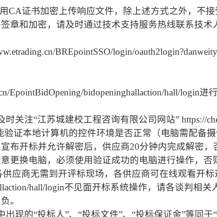
使用CA证书加密上传响应文件，除上述方式之外，不
章和加密，请及时通过技术支持服务热线联系技术人员。技
//www.etrading.cn/BREpointSSO/login/oauth2
n/EpointBidOpening/bidopeninghallaction/hall
城建校工程咨询有限公司网站” https://chengjian
功能验证本地计算机的控件环境是否正常（电脑需配备
宣布开标并允许解密后，供应商20分钟内完成解密，
随意更换电脑，必须使用验证成功的电脑进行操作，否
标时各供应商无需到开评标现场，各供应商可在线观看开
ing/bidopeninghallaction/hall/login不见面
自负。
现的“投标人”、“投标文件”、“投标保证金”等同于“