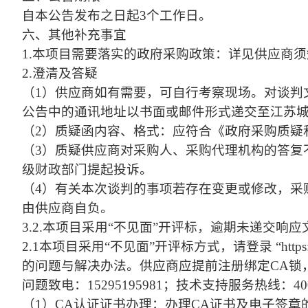
自本公告发布之日起
3个工作日。
六、其他补充事宜
1.本项目需要落实的政府采购政策：详见供应商须
2.澄清及答疑
（
1）供应商如有需要，可自行考察现场。对谈判
公告中的通讯地址以书面或邮件形式递交至江苏
（
2）质疑函内容、格式：应符合《政府采购质疑
（
3）质疑供应商对采购人、采购代理机构的答复
级财政部门提起投诉。
（
4）有关本次谈判的事项若存在变更或修改，采
由供应商自负。
3.2.本项目采用“不见面”开评标，逾期未递交响
2.1本项目采用“不见面”开评标方式，请登录 “https://www
的问题与解决办法。供应商应提前注册绑定CA锁
问题致电：15295195981；技术支持服务热线：4009
（
1）CA认证证书办理：办理CA证书及电子签章