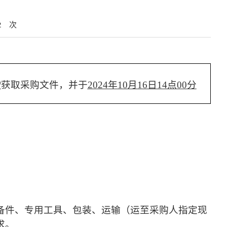
2
次
/
获取
采购
文件，并于
2024年
10
月
16
日
14
点
00
分
备件、专用工具、包装、运输（运至采购人指定现
求。