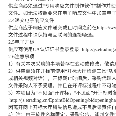
供应商必须通过
“专用响应文件制作软件”制作并
文件。如无法按照要求在电子响应文件中加盖电子签
2.4递交电子响应文件
供应商应于响应文件递交截止时间之前在
https:
文件过程中请保持与互联网的连接畅通。
2.5电子开标
供应商使用
CA认证证书登录登录 http://js.etrading.c
2.6注意事项
1）有关本次采购的事项若存在变动或修改，敬请及时关注“江苏
2）供应商须在开标前使用“开标大厅检测工具”
成相关视频对话），开标截止时间后，采购代理人
文件采购人不予受理。并且在开评标过程中不可
3）本项目为“不见面”开评标，“不见面”开评
http://js.etrading.cn/EpointBidOpen
因离开网上开标大厅错失信息造成不良后果责任
4）注：由于软件名称限定，采购公告、谈判文件中出